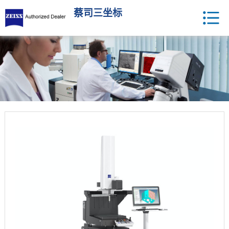
蔡司三坐标