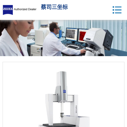
蔡司三坐标