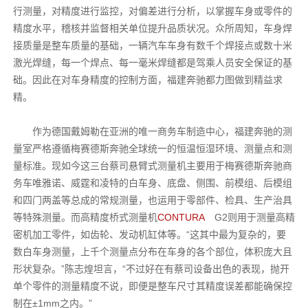
行测量，对精度进行监控，对偏差进行分析，以掌握车身或零件的
精度水平，稽核并监督相关单位提升品质状况。众所周知，车身焊
接质量是整车质量的基础，一辆汽车车身有数千个焊接点或数十米
激光焊缝，每一个焊点、每一毫米焊缝都是驾乘人员安全保证的基
础。因此在对车身精度的控制方面，福建奔驰都力图做到精益求
精。
作为德国戴姆勒在亚洲的唯一商务车制造中心，福建奔驰的测
量室严格遵循梅赛德斯奔驰全球统一的恒温恒湿环境、测量点和测
量标准。现如今这三台蔡司悬臂式测量机主要用于梅赛德斯奔驰商
务车唯雅诺、威霆和凌特的白车身、底盘、侧围、前模组、后模组
和四门两盖等总成的常规测量，也运用于零部件、检具、生产治具
等特殊测量。而高精度桥式测量机
CONTURA
G2则用于测量高精
密机加工零件，如齿轮、发动机缸体等。“这其中最为复杂的，要
数白车身测量，上千个测量点分布在车身的各个部位，体积庞大且
形状复杂。”陈志煌坦言，“不过好在有蔡司设备出色的表现，抛开
单个零件的测量精度不说，即便是整车尺寸其精度误差都能确保控
制在±1mm之内。”