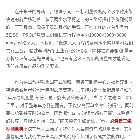
在十米长的导轨上，德国蔡司三坐标测量仪的两个水平臂支架
快速的前后移动着，位于两个水平臂之上的三坐标探针系统则娴熟
的上下飞舞着，像极了灵动舞者的手臂。正在工作的这台型号为
ZEISS PRO的悬臂式测量机其行程范围为10000×3000×3000
mm，规格之大并不多见，“像这么大行程的蔡司水平臂测量机我们
共有三台，”福建奔驰汽车工业有限公司(以下简称福建奔驰)测量与
分析经理陈志煌先生说道，“也只有这么大规格的测量机才能满足
我们商用车产品的测量要求。”
作为德国戴姆勒集团在亚洲唯一商务车制造中心，福建奔驰同
样遵循着与母公司一样的品质要求。其中作为整车装配质量基础的
“车身精度测量”部分，更不能出现丝毫偏差。“所谓‘差之毫厘，谬以
千里’，对于整车车身测量而言，不仅仅需要单个零件的精准，同时
要考虑到装配时的公差，因为哪怕1mm的误差都有可能造成整辆车
的报废，其损失可想而知。”陈志煌先生如是说，“蔡司的
悬臂三坐
标测量机
不仅在尺寸上满足了我们对大型商务车的测量要求，其测
量精度更为我们生产出高品质的商务车起到了保驾护航的作用。”