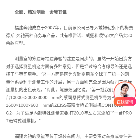
全面、精准测量 舍我其谁
福建奔驰成立于2007年，目前该公司已导入戴姆勒旗下的梅赛
德斯-奔驰高档商务车产品，共有唯雅诺、威霆和凌特3大产品共30
余款车型。
测量室的筹建与福建奔驰的建立是同步的，虽然一开始出资方
对于选择测量机这方面有多种意见，但是经过综合考虑最终还是选
择了与蔡司牵手。“这一方面是因为奔驰商用车全球工厂统一的测
量体系更利于测量工作的开展，另一方面则完全是因为蔡司三坐标
测量机的出色表现。”对此，陈志煌回忆说，“第一批我们采购了两
台10000×3000×3000 mm的蔡司悬臂式测量机型号为PRO以及
1600×1000×600 mm的ZEISS高精度桥式测量机CONTURA
G2，为了满足内部特殊测量需要,在2010年左右又添加了一台PRO
T悬臂式测量机。”
福建奔驰的测量室位于焊装车间内，主要负责对车身或零件进